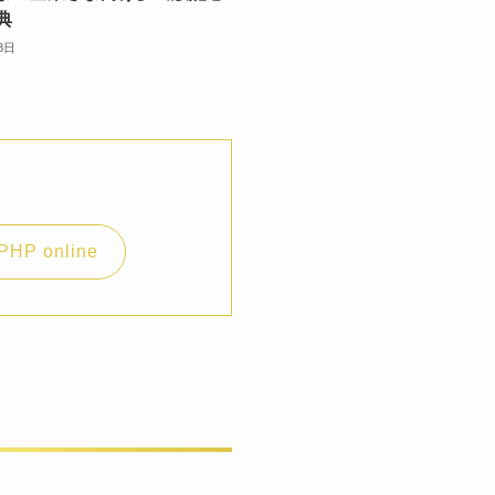
典
8日
PHP online